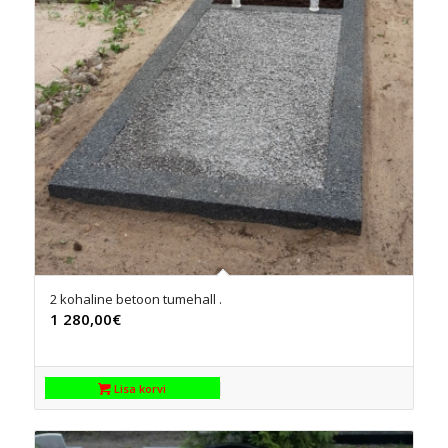
2 kohaline betoon tumehall .
1 280,00
€
Lisa korvi