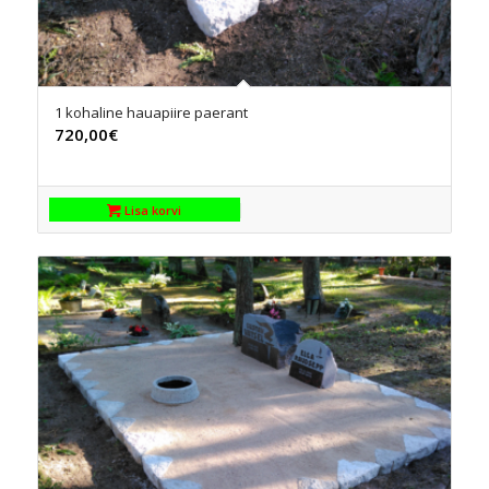
1 kohaline hauapiire paerant
720,00
€
Lisa korvi