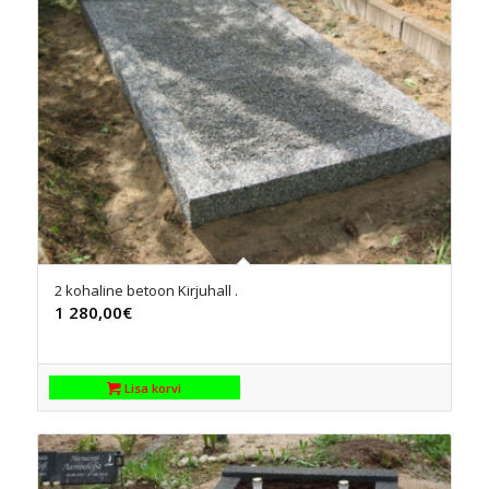
2 kohaline betoon Kirjuhall .
1 280,00
€
Lisa korvi