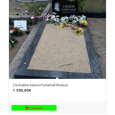
2 kohaline betoonTumehall lihvitud.
1 590,00
€
Lisa korvi