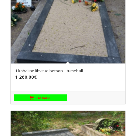
1 kohaline lihvitud betoon – tumehall
1 260,00
€
Lisa korvi