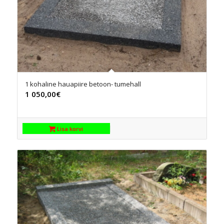
1 kohaline hauapiire betoon- tumehall
1 050,00
€
Lisa korvi