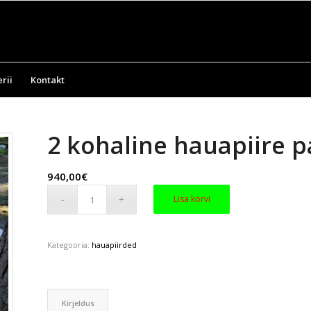
rii
Kontakt
2 kohaline hauapiire 
940,00
€
Lisa korvi
Kategooria:
hauapiirded
Kirjeldus