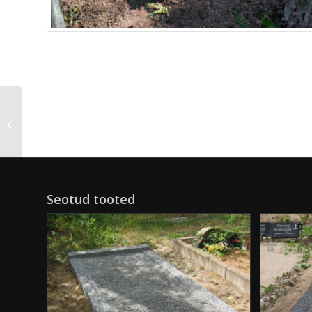
1 kohaline lihvitud
betoon – tumehall
Seotud tooted