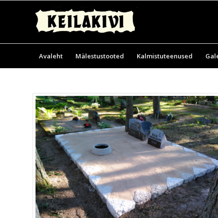
Avaleht
Mälestustooted
Kalmistuteenused
Gale