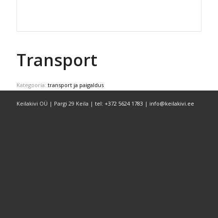
Transport
Kategooria:
transport ja paigaldus
Keilakivi OÜ | Pargi 29 Keila |
tel: +372 5624 1783
|
info@keilakivi.ee