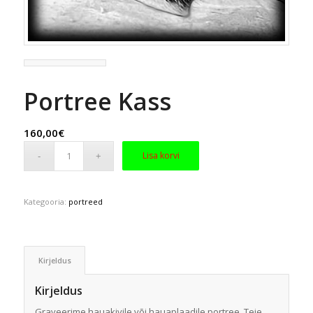
Portree Kass
160,00
€
Lisa korvi
Kategooria:
portreed
Kirjeldus
Kirjeldus
Graveerime hauakivile või hauaplaadile portree ,Teie