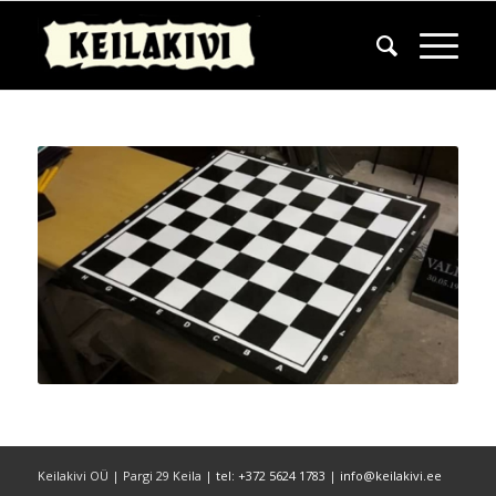
Keilakivi OÜ | Pargi 29 Keila |
tel: +372 5624 1783
|
info@keilakivi.ee